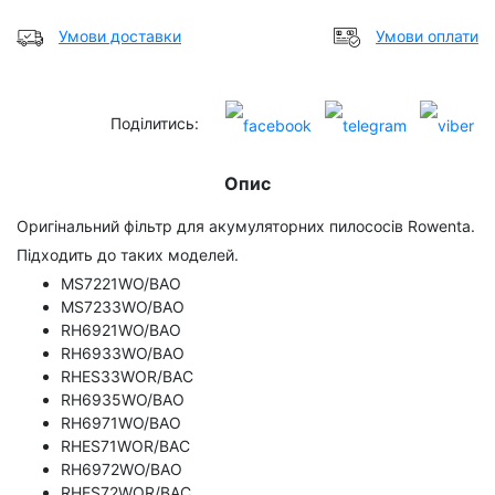
Умови доставки
Умови оплати
Поділитись:
Опис
Оригінальний фільтр для акумуляторних пилососів Rowenta.
Підходить до таких моделей.
MS7221WO/BAO
MS7233WO/BAO
RH6921WO/BAO
RH6933WO/BAO
RHES33WOR/BAC
RH6935WO/BAO
RH6971WO/BAO
RHES71WOR/BAC
RH6972WO/BAO
RHES72WOR/BAC