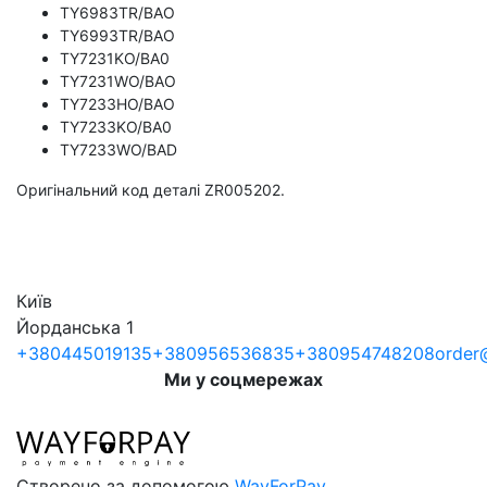
TY6983TR/BAO
TY6993TR/BAO
TY7231KO/BA0
TY7231WO/BAO
TY7233HO/BAO
TY7233KO/BA0
TY7233WO/BAD
Оригінальний код деталі ZR005202.
Київ
Йорданська 1
+380445019135
+380956536835
+380954748208
order@
Ми у соцмережах
Створено за допомогою
WayForPay