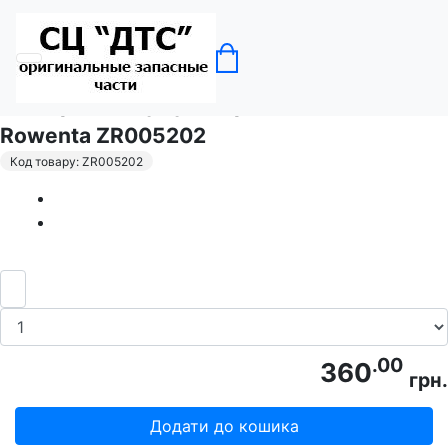
Головна
Пилососи
Фільтр для акумуляторних пилососів
Rowenta ZR005202
Код товару: ZR005202
.00
360
грн.
Додати до кошика