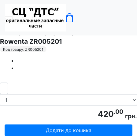
Головна
Пилососи
Фільтр для акумуляторних пилососів
Rowenta ZR005201
Код товару: ZR005201
.00
420
грн.
Додати до кошика