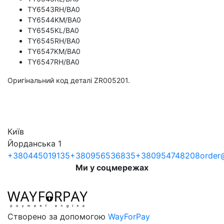
TY6543RH/BA0
TY6544KM/BA0
TY6545KL/BA0
TY6545RH/BA0
TY6547KM/BA0
TY6547RH/BA0
Оригінальний код деталі ZR005201.
Київ
Йорданська 1
+380445019135
+380956536835
+380954748208
order@
Ми у соцмережах
Створено за допомогою
WayForPay