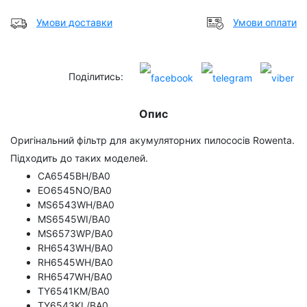
Умови доставки
Умови оплати
Поділитись:
Опис
Оригінальний фільтр для акумуляторних пилососів Rowenta.
Підходить до таких моделей.
CA6545BH/BA0
EO6545NO/BA0
MS6543WH/BA0
MS6545WI/BA0
MS6573WP/BA0
RH6543WH/BA0
RH6545WH/BA0
RH6547WH/BA0
TY6541KM/BA0
TY6543KL/BA0