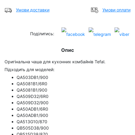
Умови доставки
Умови оплати
Поділитись:
Опис
Оригінальна чаша для кухонних комбайнів Tefal.
Підходить для моделей:
QA503DB1/900
QA5081B1/6R0
QA5081B1/900
QA509D32/6R0
QA509D32/900
QA50ADB1/6R0
QA50ADB1/900
QA513G10/870
QB505D38/900
QB515D38/870