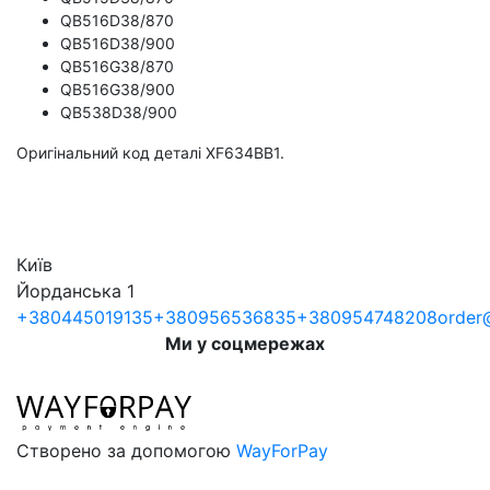
QB516D38/870
QB516D38/900
QB516G38/870
QB516G38/900
QB538D38/900
Оригінальний код деталі XF634BB1.
Київ
Йорданська 1
+380445019135
+380956536835
+380954748208
order@
Ми у соцмережах
Створено за допомогою
WayForPay