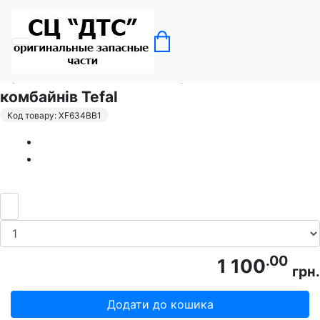
Головна
Кухонні комбайни
Оригінальна чаша для кухонних
комбайнів Tefal
Код товару: XF634BB1
.00
1 100
грн.
Додати до кошика