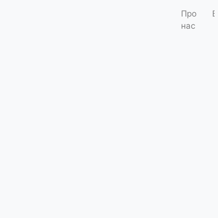
Про
Б
нас
Насадка 
Код товару: S
Умови д