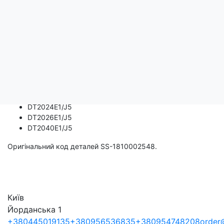
Опис
Оригінальна насадка до відпарювача Tefal.
Підходить для наступних моделей:
DT2020E1/J5
DT2022E1/J5
DT2024E1/J5
DT2026E1/J5
DT2040E1/J5
Оригінальний код деталей SS-1810002548.
Київ
Йорданська 1
+380445019135
+380956536835
+380954748208
order@