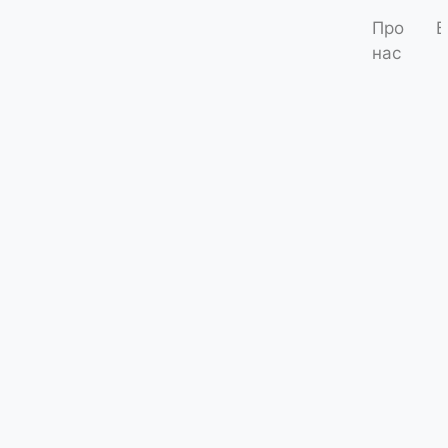
Про
Б
нас
Набір фі
Код товару: Z
Умови д